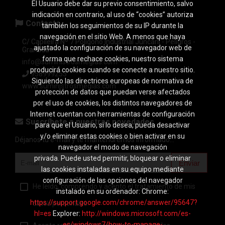
El Usuario debe dar su previo consentimiento, salvo
indicación en contrario, al uso de “cookies” autoriza
Contacto
también los seguimientos de su IP durante la
navegación en el sitio Web. A menos que haya
C/ Capileira Nº 7 Polígono Industrial Juncaril - Peligros -
ajustado la configuración de su navegador web de
Granada
forma que rechace cookies, nuestro sistema
info@suministrosmegias.com
producirá cookies cuando se conecte a nuestro sitio.
958999253
Siguiendo las directrices europeas de normativa de
www.suministrosmegias.com
protección de datos que puedan verse afectados
por el uso de cookies, los distintos navegadores de
Internet cuentan con herramientas de configuración
Suscríbete a nuestras novedades
para que el Usuario, si lo desea, pueda desactivar
y/o eliminar estas cookies o bien activar en su
Déjanos tu e-mail y te mantendremos informado...
navegador el modo de navegación
privada. Puede usted permitir, bloquear o eliminar
Enviar
las cookies instaladas en su equipo mediante
configuración de las opciones del navegador
He leído, comprendo y acepto el tratamiento de mis
instalado en su ordenador: Chrome:
https://support.google.com/chrome/answer/95647?
datos personales.
hl=es
Explorer:
http://windows.microsoft.com/es-
es/windows7/how-to-manage-