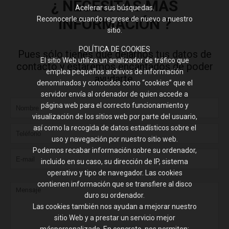
¿ NECESITAS MÁS
Acelerar sus búsquedas.
Reconocerle cuando regrese de nuevo a nuestro
INFORMACIÓN ?
sitio.
POLÍTICA DE COOKIES
Pues sólo tienes que dejarnos tus datos de
El sitio Web utiliza un analizador de tráfico que
contacto y estaremos encantados de poder
emplea pequeños archivos de información
ayudarte.
denominados y conocidos como “cookies” que el
servidor envía al ordenador de quien accede a
página web para el correcto funcionamiento y
visualización de los sitios web por parte del usuario,
así como la recogida de datos estadísticos sobre el
uso y navegación por nuestro sitio web.
Podemos recabar información sobre su ordenador,
incluido en su caso, su dirección de IP, sistema
operativo y tipo de navegador. Las cookies
contienen información que se transfiere al disco
duro su ordenador.
Las cookies también nos ayudan a mejorar nuestro
sitio Web y a prestar un servicio mejor