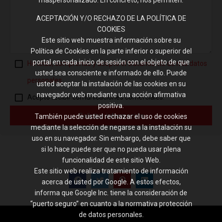
máspersonalizado. En concreto, nos permiten:
ACEPTACIÓN Y/O RECHAZO DE LA POLÍTICA DE
COOKIES
Este sitio web muestra información sobre su
Política de Cookies en la parte inferior o superior del
portal en cada inicio de sesión con el objeto de que
He leído, comprendo y acepto el tratamiento de mis datos
usted sea consciente e informado de ello. Puede
personales.
usted aceptar la instalación de las cookies en su
navegador web mediante una acción afirmativa
Acepto recibir comunicaciones comerciales.
positiva.
Solicitar información
También puede usted rechazar el uso de cookies
mediante la selección de negarse a la instalación su
uso en su navegador. Sin embargo, debe saber que
si lo hace puede ser que no pueda usar plena
funcionalidad de este sitio Web.
Este sitio web realiza tratamiento de información
acerca de usted por Google. A estos efectos,
informa que Google Inc. tiene la consideración de
“puerto seguro” en cuanto a la normativa protección
de datos personales.