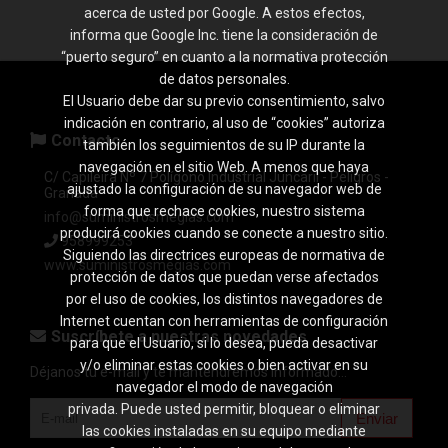
acerca de usted por Google. A estos efectos,
informa que Google Inc. tiene la consideración de
“puerto seguro” en cuanto a la normativa protección
de datos personales.
El Usuario debe dar su previo consentimiento, salvo
indicación en contrario, al uso de “cookies” autoriza
Contacto
también los seguimientos de su IP durante la
navegación en el sitio Web. A menos que haya
C/ Capileira Nº 7 Polígono Industrial Juncaril - Peligros -
ajustado la configuración de su navegador web de
Granada
forma que rechace cookies, nuestro sistema
info@suministrosmegias.com
producirá cookies cuando se conecte a nuestro sitio.
958999253
Siguiendo las directrices europeas de normativa de
www.suministrosmegias.com
protección de datos que puedan verse afectados
por el uso de cookies, los distintos navegadores de
Internet cuentan con herramientas de configuración
Suscríbete a nuestras novedades
para que el Usuario, si lo desea, pueda desactivar
y/o eliminar estas cookies o bien activar en su
Déjanos tu e-mail y te mantendremos informado...
navegador el modo de navegación
privada. Puede usted permitir, bloquear o eliminar
Enviar
las cookies instaladas en su equipo mediante