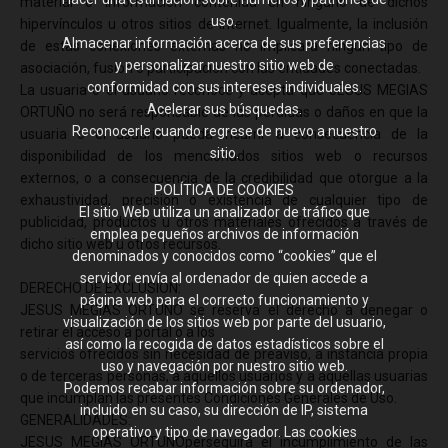
material o información contenida en ninguno de dichos
uso.
hipervínculos u otros sitios de Internet. Igualmente, la inclusión
Almacenar información acerca de sus preferencias
de estas conexiones externas no implicará ningún tipo de
y personalizar nuestro sitio web de
asociación, fusión o participación con las entidades conectadas.
conformidad con sus intereses individuales.
La usuaria o el usuario reconoce y acepta que JESUS MEGIAS
Acelerar sus búsquedas.
ORTUÑO no será responsable de las pérdidas o daños en que la
Reconocerle cuando regrese de nuevo a nuestro
usuaria o el usuario pueda incurrir a consecuencia de la
sitio.
disponibilidad de los mencionados sitios web o recursos
externos, o a consecuencia de la credibilidad que otorgue a la
POLÍTICA DE COOKIES
exhaustividad, precisión o existencia de cualquier tipo de
El sitio Web utiliza un analizador de tráfico que
publicidad, productos u otros materiales ofrecidos a través de
emplea pequeños archivos de información
dicho sitio web u otros recursos.
denominados y conocidos como “cookies” que el
servidor envía al ordenador de quien accede a
DERECHO DE EXCLUSIÓN:
página web para el correcto funcionamiento y
JESUS MEGIAS ORTUÑO se reserva el derecho a denegar o
visualización de los sitios web por parte del usuario,
retirar el acceso a portal o a los
así como la recogida de datos estadísticos sobre el
servicios ofrecidos sin necesidad de preaviso, a instancia propia
uso y navegación por nuestro sitio web.
o de terceras personas, a aquellos usuarios y a aquellas usuarias
Podemos recabar información sobre su ordenador,
que incumplan las presentes Condiciones Generales de Uso.
incluido en su caso, su dirección de IP, sistema
GENERALIDADES:
operativo y tipo de navegador. Las cookies
JESUS MEGIAS ORTUÑOperseguirá el incumplimiento de las