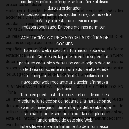
contienen información que se transfiere al disco
presentes condiciones, así como
duro su ordenador.
cualquier utilización indebida de su portal ejerciendo todas las
Las cookies también nos ayudan a mejorar nuestro
acciones civiles y penales que le
sitio Web y a prestar un servicio mejor
puedan corresponder en derecho.
máspersonalizado. En concreto, nos permiten:
LEGISLACIÓN APLICABLE Y JURISDICCIÓN:
La relación entre JESUS MEGIAS ORTUÑO y la usuaria o el
ACEPTACIÓN Y/O RECHAZO DE LA POLÍTICA DE
usuario se regirá por la normativa
COOKIES
española vigente. Y siempre que la normativa vigente al efecto
Este sitio web muestra información sobre su
establezca la posibilidad para las partes la sumisión a un fuero
Política de Cookies en la parte inferior o superior del
determinado cualquier controversia entre la persona
portal en cada inicio de sesión con el objeto de que
responsable del sitio web y la usuaria o el usuario se someterá a
usted sea consciente e informado de ello. Puede
los Juzgados y tribunales de la ciudad de Granada
usted aceptar la instalación de las cookies en su
navegador web mediante una acción afirmativa
PLATAFORMA EUROPEA DE RESOLUCIÓN DE CONFLICTOS EN
positiva.
LÍNEA:
También puede usted rechazar el uso de cookies
Le informamos que ante cualquier problema que pueda
mediante la selección de negarse a la instalación su
derivarse del servicio contratado o producto vendido, puede
uso en su navegador. Sin embargo, debe saber que
utilizar la plataforma europea de resolución de disputas online,
si lo hace puede ser que no pueda usar plena
esta es: https://ec.europa.eu/consumers/odr/main/index.cfm?
funcionalidad de este sitio Web.
event=main.home.show&lng=ES.
Este sitio web realiza tratamiento de información