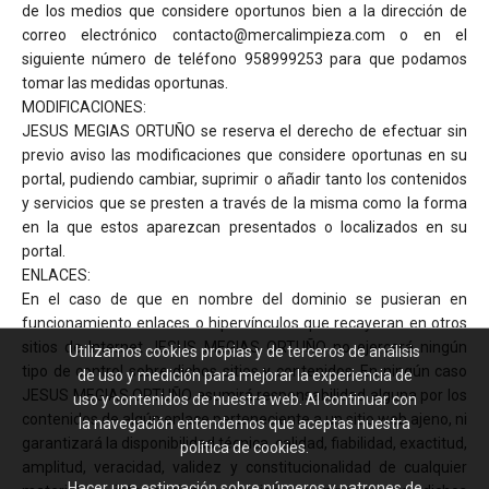
de los medios que considere oportunos bien a la dirección de
correo electrónico contacto@mercalimpieza.com o en el
siguiente número de teléfono 958999253 para que podamos
tomar las medidas oportunas.
MODIFICACIONES:
JESUS MEGIAS ORTUÑO se reserva el derecho de efectuar sin
previo aviso las modificaciones que considere oportunas en su
portal, pudiendo cambiar, suprimir o añadir tanto los contenidos
y servicios que se presten a través de la misma como la forma
en la que estos aparezcan presentados o localizados en su
portal.
ENLACES:
En el caso de que en nombre del dominio se pusieran en
funcionamiento enlaces o hipervínculos que recayeran en otros
sitios de Internet JESUS MEGIAS ORTUÑO no ejercerá ningún
Utilizamos cookies propias y de terceros de análisis
tipo de control sobre dichos sitios y contenidos. En ningún caso
de uso y medición para mejorar la experiencia de
JESUS MEGIAS ORTUÑO asumirá responsabilidad alguna por los
uso y contenidos de nuestra web. Al continuar con
contenidos de algún enlace perteneciente a un sitio web ajeno, ni
la navegación entendemos que aceptas nuestra
garantizará la disponibilidad técnica, calidad, fiabilidad, exactitud,
política de cookies.
amplitud, veracidad, validez y constitucionalidad de cualquier
Hacer una estimación sobre números y patrones de