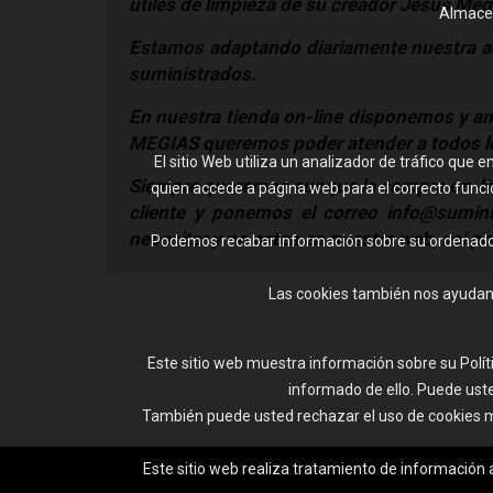
útiles de limpieza de su creador Jesús Meg
Almacen
Estamos adaptando diariamente nuestra act
suministrados.
En nuestra tienda on-line disponemos y a
MEGIAS queremos poder atender a todos los
El sitio Web utiliza un analizador de tráfico qu
Siempre queremos aunque la compra on-line
quien accede a página web para el correcto funcion
cliente y ponemos el correo info@sumin
necesitar y no esten en nuestra web, asi p
Podemos recabar información sobre su ordenador, 
Las cookies también nos ayudan 
Este sitio web muestra información sobre su Polític
informado de ello. Puede uste
También puede usted rechazar el uso de cookies me
Este sitio web realiza tratamiento de información 