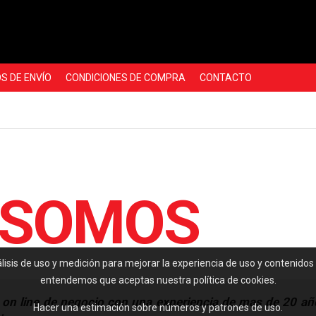
S DE ENVÍO
CONDICIONES DE COMPRA
CONTACTO
 SOMOS
álisis de uso y medición para mejorar la experiencia de uso y contenidos
entendemos que aceptas nuestra política de cookies.
on line de negocio con una experiencia de mas de 20 año
Hacer una estimación sobre números y patrones de uso.