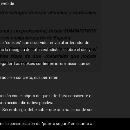
o web de
tes siempre la mejor atencion y materiales
ional y no profesional, desde SUMINISTROS
es en cualquier punto de España.
o “cookies” que el servidor envía al ordenador de
no limite tener un contacto cercano con el
mo la recogida de datos estadísticos sobre el uso y
tras ideas de que materiales que podais
ecesite en cada momento.
vegador. Las cookies contienen información que se
zado. En concreto, nos permiten:
e sesión con el objeto de que usted sea consciente e
na acción afirmativa positiva.
. Sin embargo, debe saber que si lo hace puede ser
ene la consideración de “puerto seguro” en cuanto a