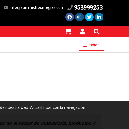
958999253
info@suministrosmegias.com
Indice
 de nuestra web. Al continuar con la navegación
s en el sector de maquinaria, productos y