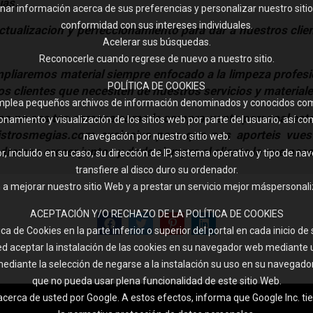
ias.
ar información acerca de sus preferencias y personalizar nuestro siti
conformidad con sus intereses individuales.
ualizacion y perfeccionamiento para dar a nuestros clien
Acelerar sus búsquedas.
Reconocerle cuando regrese de nuevo a nuestro sitio.
mpliaremos material siempre enfocado a la limpeza profes
POLÍTICA DE COOKIES
 clientes que necesiten de nuestros servicios y material
e emplea pequeños archivos de información denominados y conocidos com
 no sea tan cercana como la compra-venta personal esto 
amiento y visualización de los sitios web por parte del usuario, así co
istrosmegias.com exclusivo para que nos aporteis vues
navegación por nuestro sitio web.
odremos crecer juntos y darle siempre al cliente lo que n
incluido en su caso, su dirección de IP, sistema operativo y tipo de na
transfiere al disco duro su ordenador.
a mejorar nuestro sitio Web y a prestar un servicio mejor máspersonali
ACEPTACIÓN Y/O RECHAZO DE LA POLÍTICA DE COOKIES
a de Cookies en la parte inferior o superior del portal en cada inicio d
d aceptar la instalación de las cookies en su navegador web mediante u
diante la selección de negarse a la instalación su uso en su navegador
que no pueda usar plena funcionalidad de este sitio Web.
acerca de usted por Google. A estos efectos, informa que Google Inc. ti